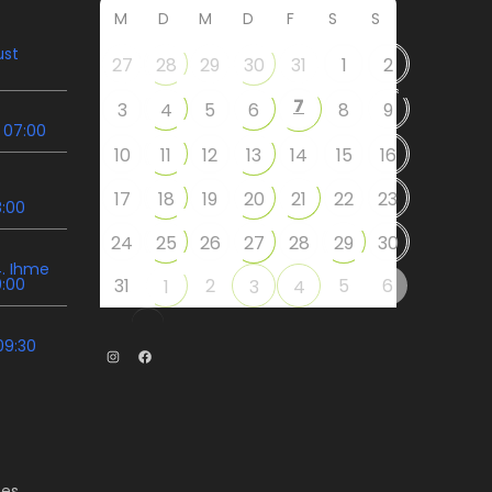
M
D
M
D
F
S
S
ust
27
28
29
30
31
1
2
7
3
4
5
6
8
9
 07:00
10
11
12
13
14
15
16
17
18
19
20
21
22
23
8:00
24
25
26
27
28
29
30
. Ihme
9:00
31
2
5
6
1
3
4
09:30
Instagram
Facebook
es