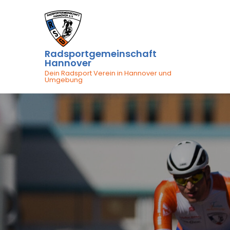
Skip
to
content
Radsportgemeinschaft
Hannover
Dein Radsport Verein in Hannover und
Umgebung