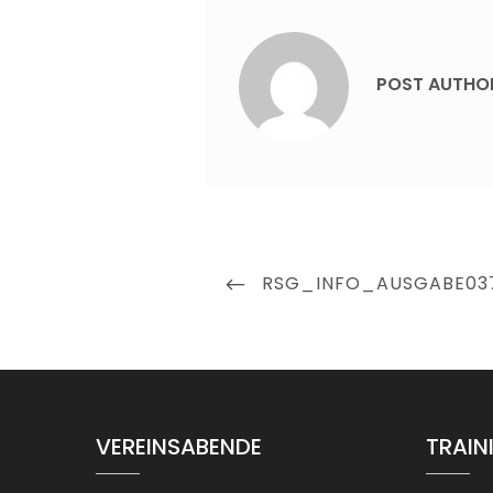
POST AUTHO
Beitragsnavigation
PREVIOUS
RSG_INFO_AUSGABE03
POST
VEREINSABENDE
TRAIN