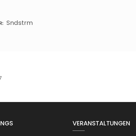
Sndstrm
R:
7
INGS
VERANSTALTUNGEN