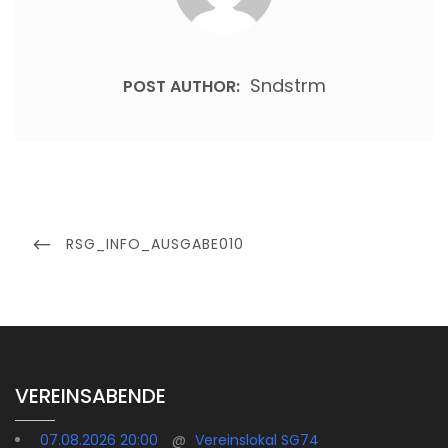
Sndstrm
POST AUTHOR:
Beitragsnavigation
PREVIOUS
RSG_INFO_AUSGABE010
POST
VEREINSABENDE
07.08.2026 20:00
@
Vereinslokal SG74