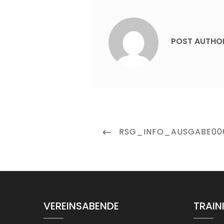
POST AUTHO
Beitragsnavigation
PREVIOUS
RSG_INFO_AUSGABE00
POST
VEREINSABENDE
TRAIN