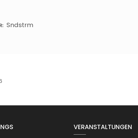
Sndstrm
R:
6
INGS
VERANSTALTUNGEN