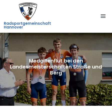
Skip
to
content
Radsportgemeinschaft
Hannover
Medaillenflut bei den
Landesmeisterschaften Straße und
Berg