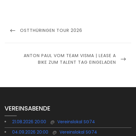
Beitragsnavigation
PREVIOUS
OSTTHÜRINGEN TOUR 2026
POST
NEXT
ANTON PAUL VOM TEAM VISMA | LEASE A
POST
BIKE ZUM TALENT TAG EINGELADEN
VEREINSABENDE
21.08.2026 20:00
@
Vereinslokal SG74
04.09.2026 20:00
@
Vereinslokal SG74