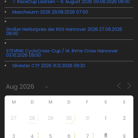
7. RaceCup Laatzen – 9. August 2026 09.08.2026 08:30
Maschwurm 2026 29.08.2026 07:00
Großer Herbstpreis der RSG Hannover 2026 27.09.2026
08:00
STEVENS CycloCross-Cup / 14. Ihme Cross Hannover
03.10.2026 09:00
Silvester CTF 2026 31.12.2026 09:30
M
D
M
D
F
S
S
27
28
29
30
31
1
2
8
3
4
5
6
7
9