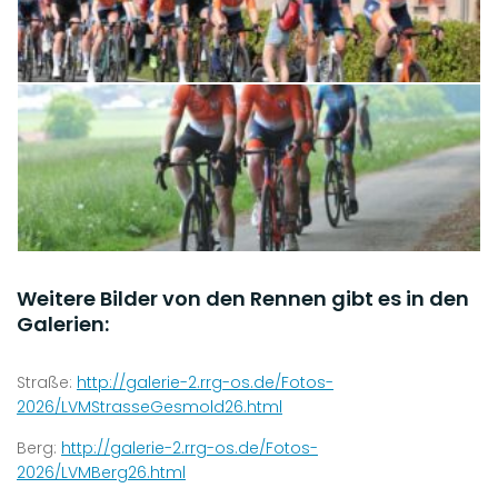
Weitere Bilder von den Rennen gibt es in den
Galerien:
Straße:
http://galerie-2.rrg-os.de/Fotos-
2026/LVMStrasseGesmold26.html
Berg:
http://galerie-2.rrg-os.de/Fotos-
2026/LVMBerg26.html