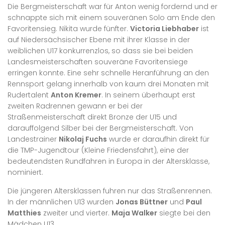
Die Bergmeisterschaft war für Anton wenig fordernd und er
schnappte sich mit einem souveränen Solo am Ende den
Favoritensieg. Nikita wurde fünfter.
Victoria Liebhaber
ist
auf Niedersächsischer Ebene mit ihrer Klasse in der
weiblichen U17 konkurrenzlos, so dass sie bei beiden
Landesmeisterschaften souveräne Favoritensiege
erringen konnte. Eine sehr schnelle Heranführung an den
Rennsport gelang innerhalb von kaum drei Monaten mit
Rudertalent
Anton Kremer
. In seinem überhaupt erst
zweiten Radrennen gewann er bei der
Straßenmeisterschaft direkt Bronze der U15 und
darauffolgend Silber bei der Bergmeisterschaft. Von
Landestrainer
Nikolaj Fuchs
wurde er daraufhin direkt für
die TMP-Jugendtour (Kleine Friedensfahrt), eine der
bedeutendsten Rundfahren in Europa in der Altersklasse,
nominiert.
Die jüngeren Altersklassen fuhren nur das Straßenrennen.
In der männlichen U13 wurden
Jonas Büttner
und
Paul
Matthies
zweiter und vierter.
Maja Walker
siegte bei den
Mädchen U13.