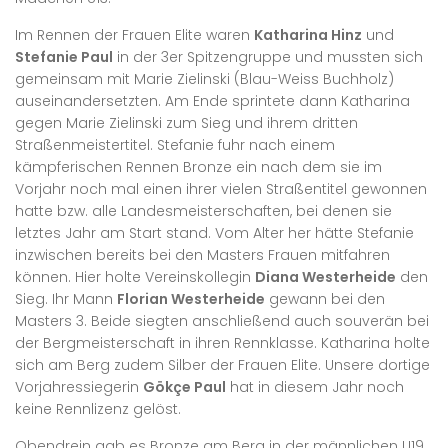
Im Rennen der Frauen Elite waren
Katharina Hinz
und
Stefanie Paul
in der 3er Spitzengruppe und mussten sich
gemeinsam mit Marie Zielinski (Blau-Weiss Buchholz)
auseinandersetzten. Am Ende sprintete dann Katharina
gegen Marie Zielinski zum Sieg und ihrem dritten
Straßenmeistertitel. Stefanie fuhr nach einem
kämpferischen Rennen Bronze ein nach dem sie im
Vorjahr noch mal einen ihrer vielen Straßentitel gewonnen
hatte bzw. alle Landesmeisterschaften, bei denen sie
letztes Jahr am Start stand. Vom Alter her hätte Stefanie
inzwischen bereits bei den Masters Frauen mitfahren
können. Hier holte Vereinskollegin
Diana Westerheide
den
Sieg. Ihr Mann
Florian Westerheide
gewann bei den
Masters 3. Beide siegten anschließend auch souverän bei
der Bergmeisterschaft in ihren Rennklasse. Katharina holte
sich am Berg zudem Silber der Frauen Elite. Unsere dortige
Vorjahressiegerin
Gökçe Paul
hat in diesem Jahr noch
keine Rennlizenz gelöst.
Obendrein gab es Bronze am Berg in der männlichen U19