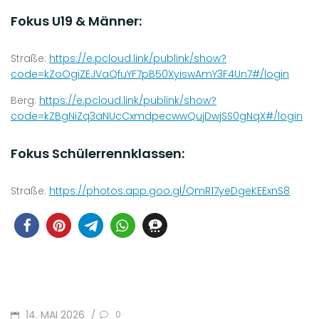
Fokus U19 & Männer:
Straße:
https://e.pcloud.link/publink/show?
code=kZoOgiZEJVaQfuYF7pB50XyiswAmY3F4Un7#/login
Berg:
https://e.pcloud.link/publink/show?
code=kZBgNiZq3aNUcCxmdpecwwQujDwjSS0gNqX#/login
Fokus Schülerrennklassen:
Straße:
https://photos.app.goo.gl/QmR17yeDgeKEExnS8
POSTED
14. MAI 2026
/
0