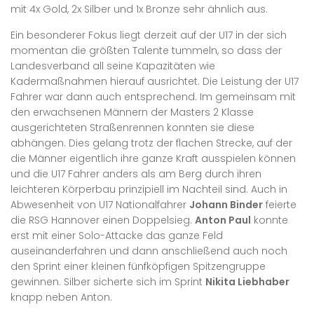
mit 4x Gold, 2x Silber und 1x Bronze sehr ähnlich aus.
Ein besonderer Fokus liegt derzeit auf der U17 in der sich
momentan die größten Talente tummeln, so dass der
Landesverband all seine Kapazitäten wie
Kadermaßnahmen hierauf ausrichtet. Die Leistung der U17
Fahrer war dann auch entsprechend. Im gemeinsam mit
den erwachsenen Männern der Masters 2 Klasse
ausgerichteten Straßenrennen konnten sie diese
abhängen. Dies gelang trotz der flachen Strecke, auf der
die Männer eigentlich ihre ganze Kraft ausspielen können
und die U17 Fahrer anders als am Berg durch ihren
leichteren Körperbau prinzipiell im Nachteil sind. Auch in
Abwesenheit von U17 Nationalfahrer
Johann Binder
feierte
die RSG Hannover einen Doppelsieg.
Anton Paul
konnte
erst mit einer Solo-Attacke das ganze Feld
auseinanderfahren und dann anschließend auch noch
den Sprint einer kleinen fünfköpfigen Spitzengruppe
gewinnen. Silber sicherte sich im Sprint
Nikita Liebhaber
knapp neben Anton.