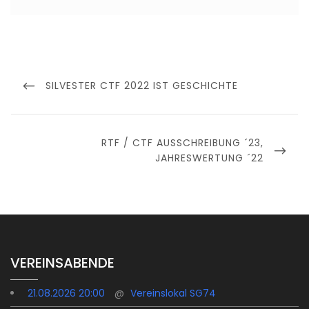
Beitragsnavigation
PREVIOUS
SILVESTER CTF 2022 IST GESCHICHTE
POST
NEXT
RTF / CTF AUSSCHREIBUNG ´23,
POST
JAHRESWERTUNG ´22
VEREINSABENDE
21.08.2026 20:00
@
Vereinslokal SG74