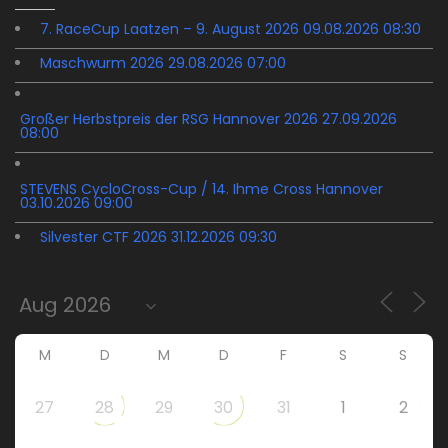
7. RaceCup Laatzen – 9. August 2026 09.08.2026 08:30
Maschwurm 2026 29.08.2026 07:00
Großer Herbstpreis der RSG Hannover 2026 27.09.2026
08:00
STEVENS CycloCross-Cup / 14. Ihme Cross Hannover
03.10.2026 09:00
Silvester CTF 2026 31.12.2026 09:30
M
D
M
D
F
S
S
27
28
29
30
31
1
2