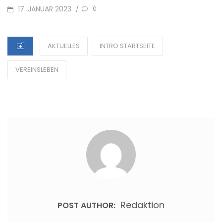
POSTED
17. JANUAR 2023
/
0
ON
CATEGORIES
AKTUELLES
INTRO STARTSEITE
VEREINSLEBEN
Redaktion
POST AUTHOR: