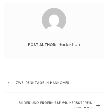
Redaktion
POST AUTHOR:
Beitragsnavigation
PREVIOUS
ZWEI RENNTAGE IN HANNOVER
POST
NEXT
BILDER UND ERGEBNISSE GR. HERBSTPREIS
POST
HAINHOLZ