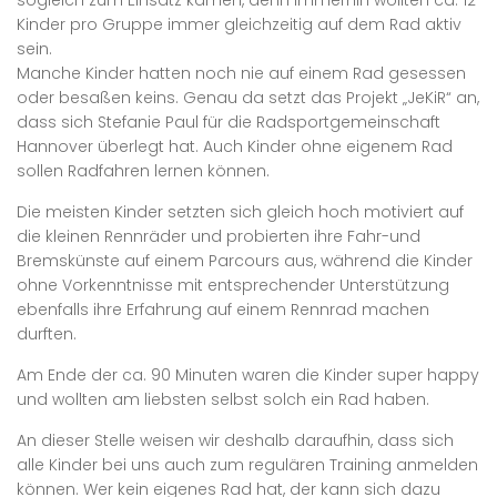
sogleich zum Einsatz kamen, denn immerhin wollten ca. 12
Kinder pro Gruppe immer gleichzeitig auf dem Rad aktiv
sein.
Manche Kinder hatten noch nie auf einem Rad gesessen
oder besaßen keins. Genau da setzt das Projekt „JeKiR“ an,
dass sich Stefanie Paul für die Radsportgemeinschaft
Hannover überlegt hat. Auch Kinder ohne eigenem Rad
sollen Radfahren lernen können.
Die meisten Kinder setzten sich gleich hoch motiviert auf
die kleinen Rennräder und probierten ihre Fahr-und
Bremskünste auf einem Parcours aus, während die Kinder
ohne Vorkenntnisse mit entsprechender Unterstützung
ebenfalls ihre Erfahrung auf einem Rennrad machen
durften.
Am Ende der ca. 90 Minuten waren die Kinder super happy
und wollten am liebsten selbst solch ein Rad haben.
An dieser Stelle weisen wir deshalb daraufhin, dass sich
alle Kinder bei uns auch zum regulären Training anmelden
können. Wer kein eigenes Rad hat, der kann sich dazu