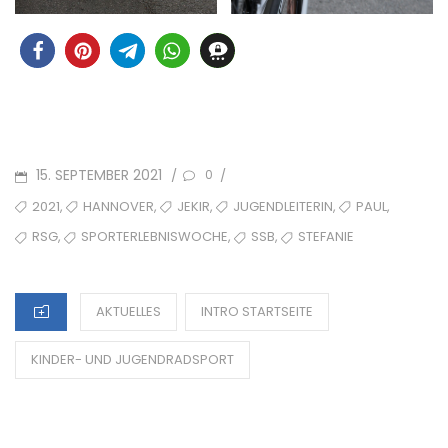
POSTED
15. SEPTEMBER 2021
/
/
0
ON
TAGS
,
,
,
,
,
2021
HANNOVER
JEKIR
JUGENDLEITERIN
PAUL
,
,
,
RSG
SPORTERLEBNISWOCHE
SSB
STEFANIE
CATEGORIES
AKTUELLES
INTRO STARTSEITE
KINDER- UND JUGENDRADSPORT