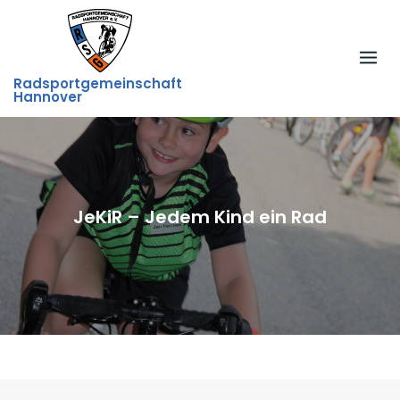
Skip
to
content
Radsportgemeinschaft
Hannover
JeKiR – Jedem Kind ein Rad