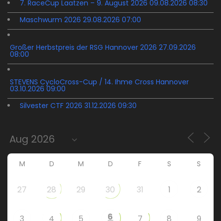
7. RaceCup Laatzen – 9. August 2026 09.08.2026 08:30
Maschwurm 2026 29.08.2026 07:00
Großer Herbstpreis der RSG Hannover 2026 27.09.2026
08:00
STEVENS CycloCross-Cup / 14. Ihme Cross Hannover
03.10.2026 09:00
Silvester CTF 2026 31.12.2026 09:30
M
D
M
D
F
S
S
27
28
29
30
31
1
2
6
3
4
5
7
8
9