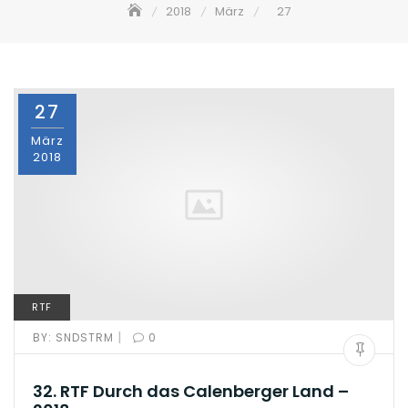
2018
März
27
27
März
2018
RTF
|
BY:
SNDSTRM
0
32. RTF Durch das Calenberger Land –