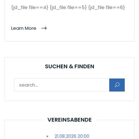
{jd_file file==4} {jd_file file==5} {jd_file file==6}
Learn More
SUCHEN & FINDEN
Suchen nach:
VEREINSABENDE
21.08.2026 20:00