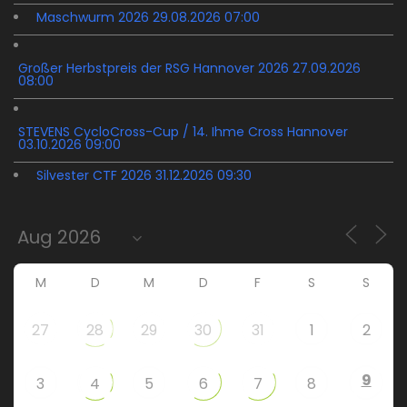
Maschwurm 2026 29.08.2026 07:00
Großer Herbstpreis der RSG Hannover 2026 27.09.2026
08:00
STEVENS CycloCross-Cup / 14. Ihme Cross Hannover
03.10.2026 09:00
Silvester CTF 2026 31.12.2026 09:30
M
D
M
D
F
S
S
27
28
29
30
31
1
2
9
3
4
5
6
7
8