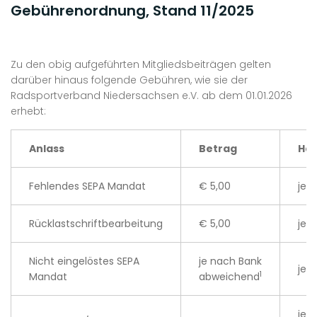
Gebührenordnung, Stand 11/2025
Zu den obig aufgeführten Mitgliedsbeiträgen gelten
darüber hinaus folgende Gebühren, wie sie der
Radsportverband Niedersachsen e.V. ab dem 01.01.2026
erhebt:
Anlass
Betrag
Häu
Fehlendes SEPA Mandat
€ 5,00
je 
Rücklastschriftbearbeitung
€ 5,00
je 
Nicht eingelöstes SEPA
je nach Bank
je 
1
Mandat
abweichend
je