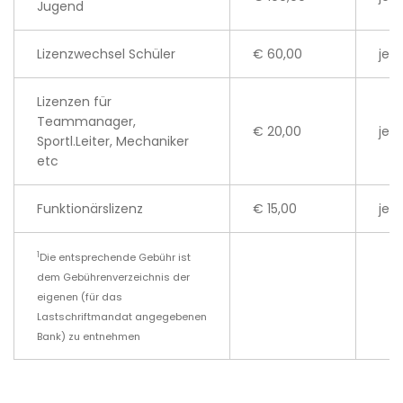
Jugend
Lizenzwechsel Schüler
€ 60,00
je 
Lizenzen für
Teammanager,
€ 20,00
je 
Sportl.Leiter, Mechaniker
etc
Funktionärslizenz
€ 15,00
je L
1
Die entsprechende Gebühr ist
dem Gebührenverzeichnis der
eigenen (für das
Lastschriftmandat angegebenen
Bank) zu entnehmen