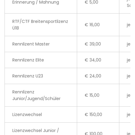
Erinnerung / Mahnung
€ 5,00
Sch
RTF/CTF Breitensportlizenz
€ 16,00
je L
Ü18
Rennlizent Master
€ 39,00
je L
Rennlizenz Elite
€ 34,00
je L
Rennlizenz U23
€ 24,00
je L
Rennlizenz
€ 15,00
je L
Junior/Jugend/Schüler
Lizenzwechsel
€ 150,00
je 
Lizenzwechsel Junior /
€ 100,00
je 