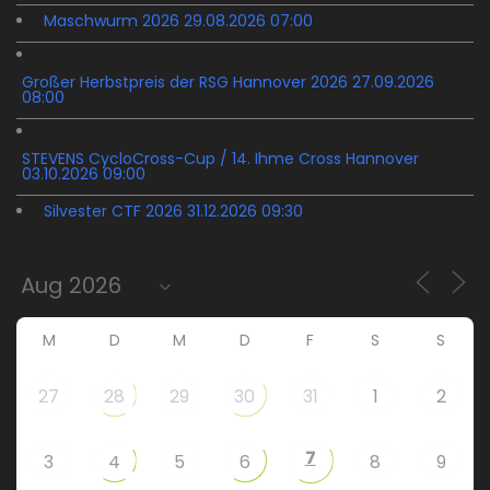
Maschwurm 2026 29.08.2026 07:00
Großer Herbstpreis der RSG Hannover 2026 27.09.2026
08:00
STEVENS CycloCross-Cup / 14. Ihme Cross Hannover
03.10.2026 09:00
Silvester CTF 2026 31.12.2026 09:30
M
D
M
D
F
S
S
27
28
29
30
31
1
2
7
3
4
5
6
8
9