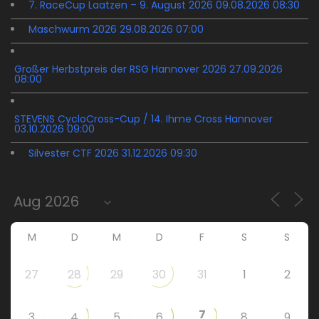
7. RaceCup Laatzen – 9. August 2026 09.08.2026 08:30
Maschwurm 2026 29.08.2026 07:00
Großer Herbstpreis der RSG Hannover 2026 27.09.2026
08:00
STEVENS CycloCross-Cup / 14. Ihme Cross Hannover
03.10.2026 09:00
Silvester CTF 2026 31.12.2026 09:30
M
D
M
D
F
S
S
27
28
29
30
31
1
2
7
3
4
5
6
8
9