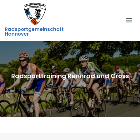
Skip
to
content
Radsportgemeinschaft
Hannover
Radsporttraining Rennrad und Cross