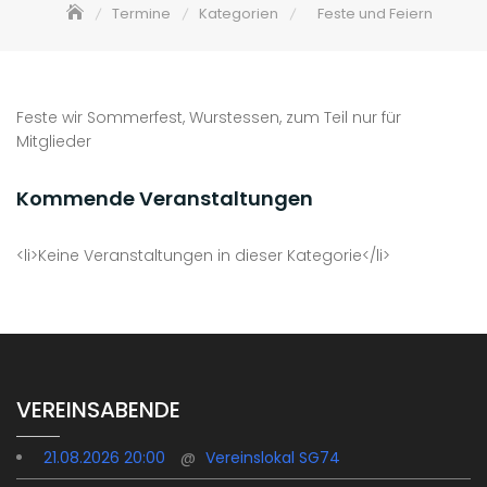
Termine
Kategorien
Feste und Feiern
Feste wir Sommerfest, Wurstessen, zum Teil nur für
Mitglieder
Kommende Veranstaltungen
<li>Keine Veranstaltungen in dieser Kategorie</li>
VEREINSABENDE
21.08.2026 20:00
@
Vereinslokal SG74