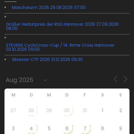
Maschwurm 2026 29.08.2026 07:00
Großer Herbstpreis der RSG Hannover 2026 27.09.2026
08:00
STEVENS CycloCross-Cup / 14. Ihme Cross Hannover
03.10.2026 09:00
Silvester CTF 2026 31.12.2026 09:30
M
D
M
D
F
S
S
27
28
29
30
31
1
2
3
4
5
6
7
8
9