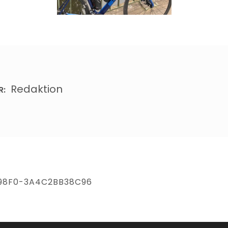
Redaktion
R:
98F0-3A4C2BB38C96