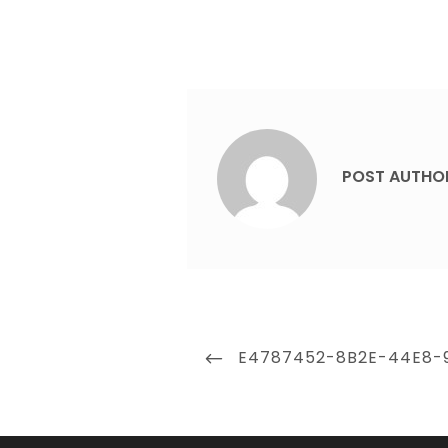
POST AUTHO
Beitragsnavigation
PREVIOUS
E4787452-8B2E-44E8-
POST