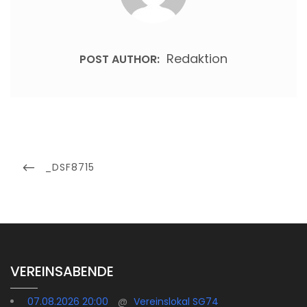
Redaktion
POST AUTHOR:
Beitragsnavigation
PREVIOUS
_DSF8715
POST
VEREINSABENDE
07.08.2026 20:00
@
Vereinslokal SG74