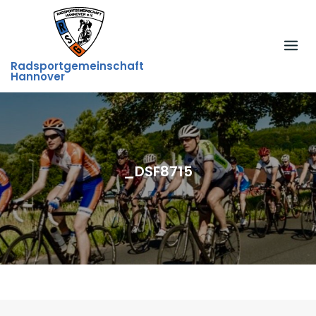
Skip
to
content
Radsportgemeinschaft
Hannover
_DSF8715