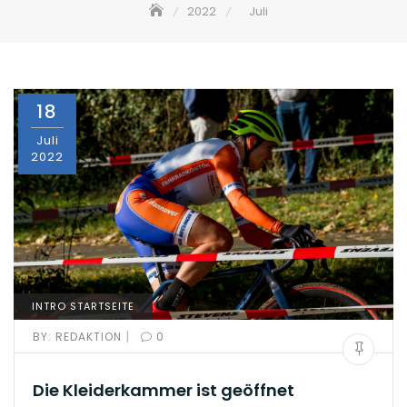
2022
Juli
18
Juli
2022
INTRO STARTSEITE
|
BY:
REDAKTION
0
Die Kleiderkammer ist geöffnet