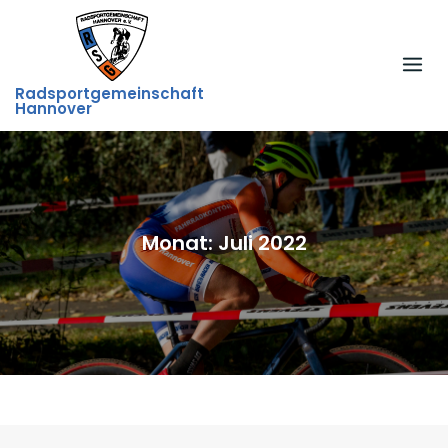
Skip
to
content
Radsportgemeinschaft
Hannover
Monat:
Juli 2022