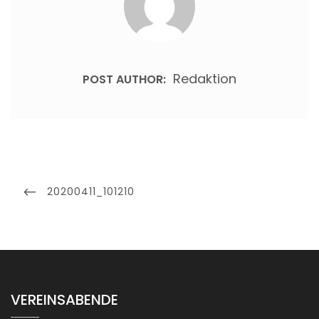
Redaktion
POST AUTHOR:
Beitragsnavigation
PREVIOUS
20200411_101210
POST
VEREINSABENDE