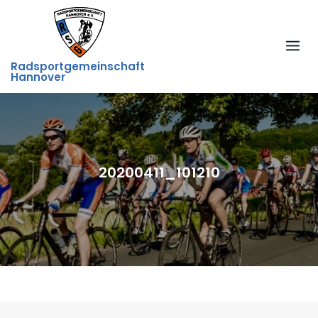
Skip
to
content
Radsportgemeinschaft
Hannover
20200411_101210