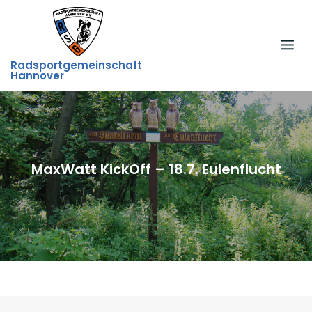
Skip
to
content
Radsportgemeinschaft
Hannover
MaxWatt KickOff – 18.7. Eulenflucht