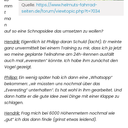
Quelle:
https://www.helmuts-fahrrad-
mm
seiten.de/forum/viewtopic.php?t=7034
t
ma
n
auf so eine Schnapsidee das umsetzen zu wollen?
Hendrik:
Eigentlich ist Philipp daran Schuld (lacht). Er meinte
ganz unvermittelt bei einem Training zu mir, dass ich ja jetzt
wo meine geplante Teilnahme am 24h-Rennen ausfällt
auch mal „everesten“ könnte. Ich habe ihm zunächst den
Vogel gezeigt.
Philipp:
Ein wenig später hab ich dann eine „Whatsapp“
bekommen: „wir müssten uns nochmal über das
„Everesting“ unterhalten“. Es hat wohl in ihm gearbeitet. Und
dann hatte er die gute Idee zwei Dinge mit einer Klappe zu
schlagen.
Hendrik:
Frag mich bei 6000 Höhenmetern nochmal wie
„gut“ ich das dann finde (grinst etwas leidend).