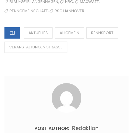
ON
TAGS
,
,
,
BLAU-GELB LANGENHAGEN
HRC
MAXWATT
,
RENNGEMEINSCHAFT
RSG HANNOVER
CATEGORIES
AKTUELLES
ALLGEMEIN
RENNSPORT
VERANSTALTUNGEN STRASSE
Redaktion
POST AUTHOR: