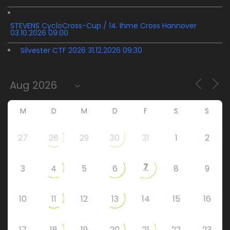
STEVENS CycloCross-Cup / 14. Ihme Cross Hannover
03.10.2026 09:00
Silvester CTF 2026 31.12.2026 09:30
M
D
M
D
F
S
S
27
28
29
30
31
1
2
7
3
4
5
6
8
9
10
11
12
13
14
15
16
17
18
19
20
21
22
23