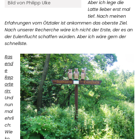
Aber ich lege die
Bild von Philipp Ulke
Latte lieber erst mal
tief. Nach meinen
Erfahrungen vom Ötztaler ist ankommen das oberste Ziel.
Nach unserer Recherche wäre ich nicht der Erste, der es an
der Eulenflucht schaffen würden. Aber ich wäre gern der
schnellste.
Ras
end
e
Rep
orte
rin:
Und
nun
mal
ehrli
ch:
Wie
ko