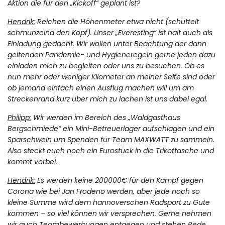
Aktion die für den „Kickoff“ geplant ist?
Hendrik:
Reichen die Höhenmeter etwa nicht (schüttelt
schmunzelnd den Kopf). Unser „Everesting“ ist halt auch als
Einladung gedacht. Wir wollen unter Beachtung der dann
geltenden Pandemie- und Hygieneregeln gerne jeden dazu
einladen mich zu begleiten oder uns zu besuchen. Ob es
nun mehr oder weniger Kilometer an meiner Seite sind oder
ob jemand einfach einen Ausflug machen will um am
Streckenrand kurz über mich zu lachen ist uns dabei egal.
Philipp:
Wir werden im Bereich des „Waldgasthaus
Bergschmiede“ ein Mini-Betreuerlager aufschlagen und ein
Sparschwein um Spenden für Team MAXWATT zu sammeln.
Also steckt euch noch ein Eurostück in die Trikottasche und
kommt vorbei.
Hendrik:
Es werden keine 200000€ für den Kampf gegen
Corona wie bei Jan Frodeno werden, aber jede noch so
kleine Summe wird dem hannoverschen Radsport zu Gute
kommen – so viel können wir versprechen. Gerne nehmen
wir auch Teambewerbungen entgegen und stehen Rede