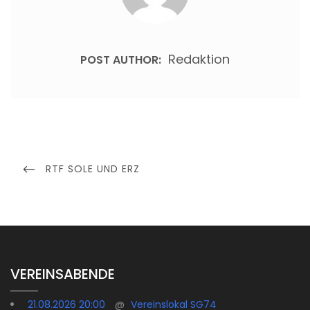
Redaktion
POST AUTHOR:
Beitragsnavigation
PREVIOUS
RTF SOLE UND ERZ
POST
VEREINSABENDE
21.08.2026 20:00
@
Vereinslokal SG74