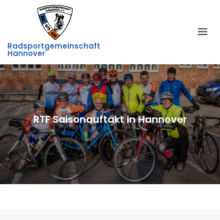
Skip
to
content
Radsportgemeinschaft
Hannover
RTF Saisonauftakt in Hannover