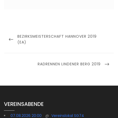
Beitragsnavigation
PREVIOUS
BEZIRKSMEISTERSCHAFT HANNOVER 2019
POST
(EA)
NEXT
RADRENNEN LINDENER BERG 2019
POST
VEREINSABENDE
07.08.2026 20:00
@
Vereinslokal SG74