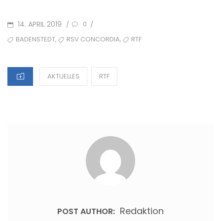
POSTED
14. APRIL 2019
/
/
0
ON
TAGS
,
,
BADENSTEDT
RSV CONCORDIA
RTF
CATEGORIES
AKTUELLES
RTF
Redaktion
POST AUTHOR: