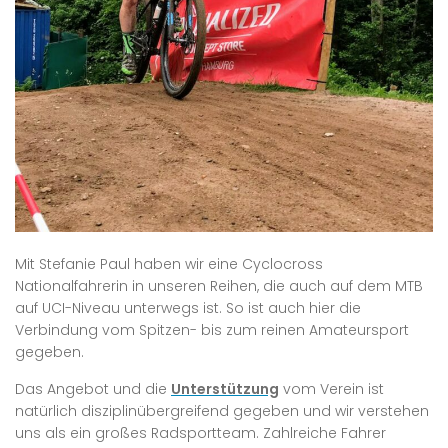
Mit Stefanie Paul haben wir eine Cyclocross
Nationalfahrerin in unseren Reihen, die auch auf dem MTB
auf UCI-Niveau unterwegs ist. So ist auch hier die
Verbindung vom Spitzen- bis zum reinen Amateursport
gegeben.
Das Angebot und die
Unterstützung
vom Verein ist
natürlich disziplinübergreifend gegeben und wir verstehen
uns als ein großes Radsportteam. Zahlreiche Fahrer