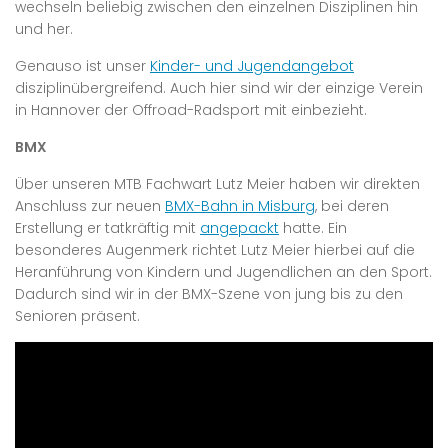
wechseln beliebig zwischen den einzelnen Disziplinen hin
und her.
Genauso ist unser
Kinder- und Jugendangebot
disziplinübergreifend. Auch hier sind wir der einzige Verein
in Hannover der Offroad-Radsport mit einbezieht.
BMX
Über unseren MTB Fachwart Lutz Meier haben wir direkten
Anschluss zur neuen
BMX-Bahn in Misburg
, bei deren
Erstellung er tatkräftig mit
angepackt
hatte. Ein
besonderes Augenmerk richtet Lutz Meier hierbei auf die
Heranführung von Kindern und Jugendlichen an den Sport.
Dadurch sind wir in der BMX-Szene von jung bis zu den
Senioren präsent.