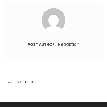
Redaktion
POST AUTHOR:
Beitragsnavigation
PREVIOUS
IMG_8510
POST