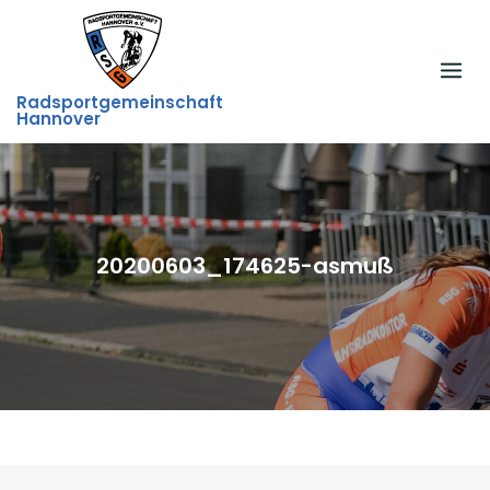
Skip
to
content
Radsportgemeinschaft
Hannover
20200603_174625-asmuß