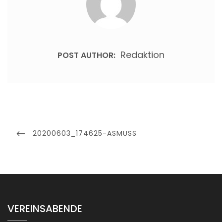
Redaktion
POST AUTHOR:
Beitragsnavigation
PREVIOUS
20200603_174625-ASMUSS
POST
VEREINSABENDE